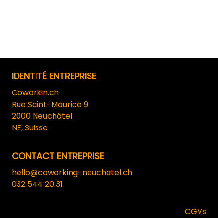
IDENTITÉ ENTREPRISE
Coworkin.ch
Rue Saint-Maurice 9
2000 Neuchâtel
NE, Suisse
CONTACT ENTREPRISE
hello@coworking-neuchatel.ch
032 544 20 31
CGVs