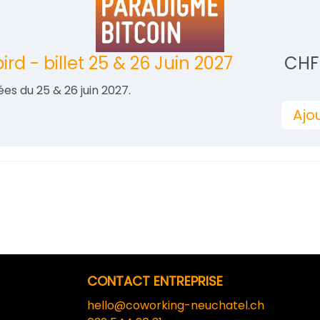
ird - billet 25 & 26 Juin 2027
CHF 
nées du 25 & 26 juin 2027.
Ajo
CONTACT ENTREPRISE
hello@coworking-neuchatel.ch