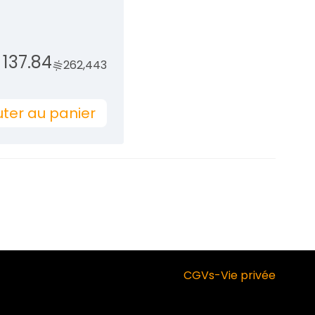
137.84
262,443
uter au panier
CGVs
-
Vie privée